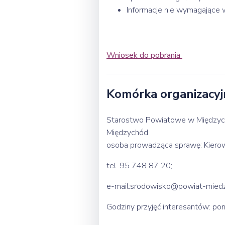
Informacje nie wymagające 
Wniosek do pobrania
Komórka organizacyj
Starostwo Powiatowe w Międzycho
Międzychód
osoba prowadząca sprawę: Kierow
tel. 95 748 87 20;
e-mail:srodowisko@powiat-miedz
Godziny przyjęć interesantów: pon