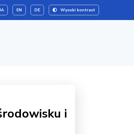
UA
EN
DE
Wysoki kontrast
środowisku i