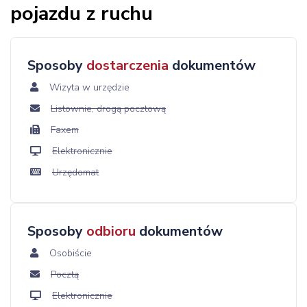
pojazdu z ruchu
Sposoby
dostarczenia
dokumentów
Wizyta w urzędzie
Listownie, drogą pocztową
Faxem
Elektronicznie
Urzędomat
Sposoby
odbioru
dokumentów
Osobiście
Pocztą
Elektronicznie