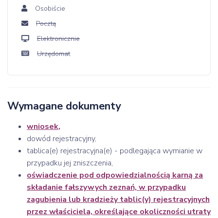
Osobiście
Pocztą
Elektronicznie
Urzędomat
Wymagane dokumenty
wniosek
,
dowód rejestracyjny,
tablica(e) rejestracyjna(e) - podlegająca wymianie w
przypadku jej zniszczenia,
oświadczenie pod odpowiedzialnością karną za
składanie fałszywych zeznań, w przypadku
zagubienia lub kradzieży tablic(y) rejestracyjnych
przez właściciela, określające okoliczności utraty