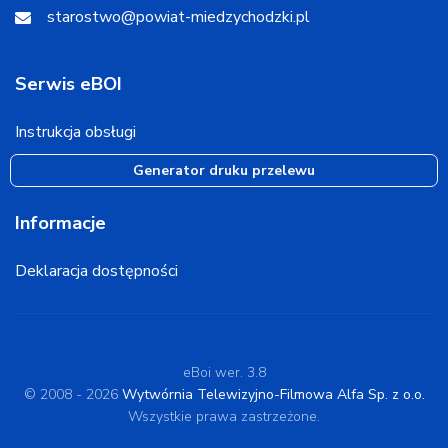
starostwo@powiat-miedzychodzki.pl
Serwis eBOI
Instrukcja obsługi
Generator druku przelewu
Informacje
Deklaracja dostępności
eBoi wer. 3.8
© 2008 - 2026
Wytwórnia Telewizyjno-Filmowa Alfa Sp. z o.o.
Wszystkie prawa zastrzeżone.