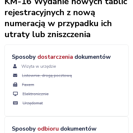
KM-16 Wydanie nowych tablic
rejestracyjnych z nową
numeracją w przypadku ich
utraty lub zniszczenia
Sposoby
dostarczenia
dokumentów
Wizyta w urzędzie
Listownie, drogą pocztową
Faxem
Elektronicznie
Urzędomat
Sposoby
odbioru
dokumentów