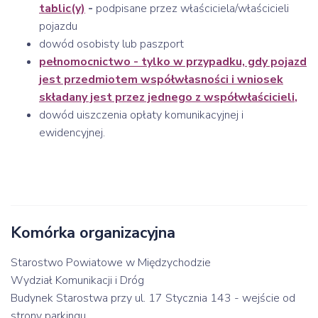
tablic(y)
-
podpisane przez właściciela/właścicieli
pojazdu
dowód osobisty lub paszport
pełnomocnictwo - tylko w przypadku, gdy pojazd
jest przedmiotem współwłasności i wniosek
składany jest przez jednego z współwłaścicieli
,
dowód uiszczenia opłaty komunikacyjnej i
ewidencyjnej.
Komórka organizacyjna
Starostwo Powiatowe w Międzychodzie
Wydział Komunikacji i Dróg
Budynek Starostwa przy ul. 17 Stycznia 143 - wejście od
strony parkingu