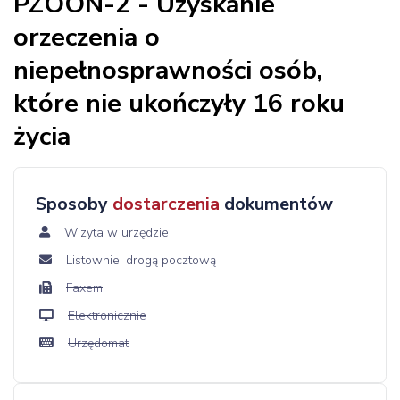
PZOON-2 - Uzyskanie
orzeczenia o
niepełnosprawności osób,
które nie ukończyły 16 roku
życia
Sposoby
dostarczenia
dokumentów
Wizyta w urzędzie
Listownie, drogą pocztową
Faxem
Elektronicznie
Urzędomat