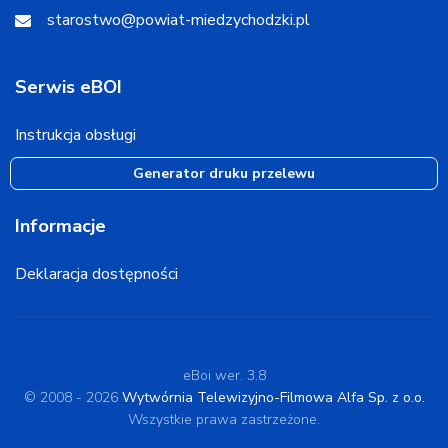
starostwo@powiat-miedzychodzki.pl
Serwis eBOI
Instrukcja obsługi
Generator druku przelewu
Informacje
Deklaracja dostępności
eBoi wer. 3.8
© 2008 - 2026
Wytwórnia Telewizyjno-Filmowa Alfa Sp. z o.o.
Wszystkie prawa zastrzeżone.