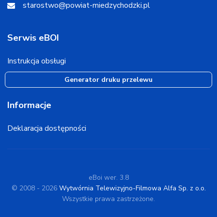
starostwo@powiat-miedzychodzki.pl
Serwis eBOI
Instrukcja obsługi
Generator druku przelewu
Informacje
Deklaracja dostępności
eBoi wer. 3.8
© 2008 - 2026
Wytwórnia Telewizyjno-Filmowa Alfa Sp. z o.o.
Wszystkie prawa zastrzeżone.