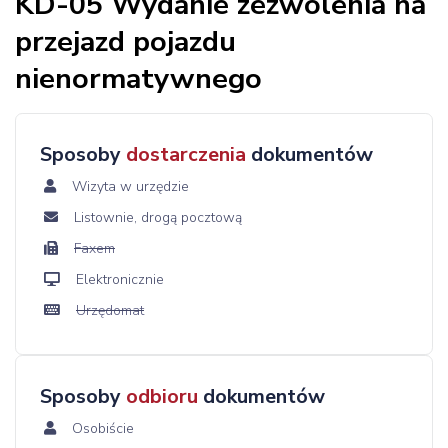
KD-05 Wydanie zezwolenia na
przejazd pojazdu
nienormatywnego
Sposoby
dostarczenia
dokumentów
Wizyta w urzędzie
Listownie, drogą pocztową
Faxem
Elektronicznie
Urzędomat
Sposoby
odbioru
dokumentów
Osobiście