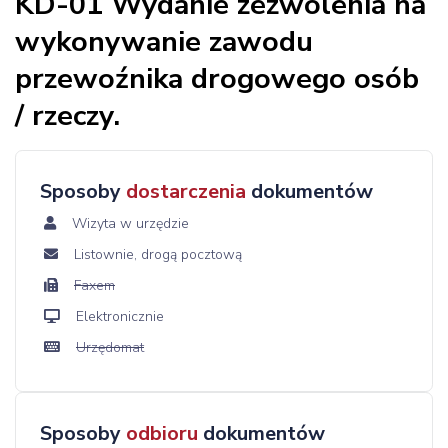
KD-01 Wydanie zezwolenia na
wykonywanie zawodu
przewoźnika drogowego osób
/ rzeczy.
Sposoby
dostarczenia
dokumentów
Wizyta w urzędzie
Listownie, drogą pocztową
Faxem
Elektronicznie
Urzędomat
Sposoby
odbioru
dokumentów