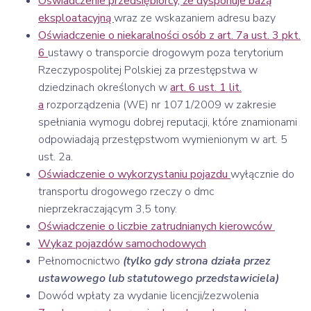
Oświadczenie przedsiębiorcy, że dysponuje bazą
eksploatacyjną
wraz ze wskazaniem adresu bazy
Oświadczenie o niekaralności osób z art. 7a ust. 3 pkt.
6
ustawy o transporcie drogowym poza terytorium
Rzeczypospolitej Polskiej za przestępstwa w
dziedzinach określonych w
art. 6 ust. 1 lit.
a
rozporządzenia (WE) nr 1071/2009 w zakresie
spełniania wymogu dobrej reputacji, które znamionami
odpowiadają przestępstwom wymienionym w art. 5
ust. 2a.
Oświadczenie o wykorzystaniu pojazdu
wyłącznie do
transportu drogowego rzeczy o dmc
nieprzekraczającym 3,5 tony.
Oświadczenie o liczbie zatrudnianych kierowców
Wykaz pojazdów samochodowych
Pełnomocnictwo
(tylko gdy strona działa przez
ustawowego lub statutowego przedstawiciela
)
Dowód wpłaty za wydanie licencji/zezwolenia