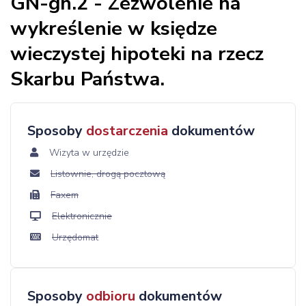
GN-gn.2 - Zezwolenie na
wykreślenie w księdze
wieczystej hipoteki na rzecz
Skarbu Państwa.
Sposoby
dostarczenia
dokumentów
Wizyta w urzędzie
Listownie, drogą pocztową
Faxem
Elektronicznie
Urzędomat
Sposoby
odbioru
dokumentów